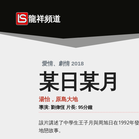
Skip
to
龍祥頻道
content
愛情、劇情 2018
某日某月
湯怡，原島大地
導演
: 劉偉恆 片長: 95分鐘
該片講述了中學生王子月與周旭日在1992年
地戀故事。