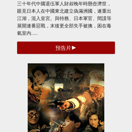
三十年代中國退伍軍人財叔晚年時懸壺濟世，
眼見日本人在中國東北建立偽滿洲國，遂重出
江湖，混入皇宮。與特務、日本軍官、間諜等
展開連番惡戰，末後更全部失手被擒，困在毒
氣室內……
預告片