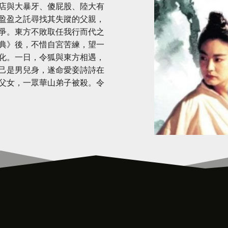
店與大暴牙、傻屁股、陸大有
盈盈之託尋找其失蹤的父親，
爭。東方不敗取任我行而代之
典》後，不惜自宮苦練，望一
化。一日，令狐與東方相遇，
己是男兒身，遂命愛妾詩詩在
父女，一眾華山弟子被殺。令