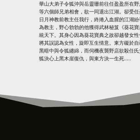
華山大弟子令狐沖與岳靈珊前往任盈盈所在野
等六個師兄弟相會，欲一同退出江湖。卻受任
日月神教前教主任我行，終捲入血腥的江湖紛
為教主，野心勃勃的他獲得武林秘笈《葵花寶
統天下。其身心因為葵花寶典之故卻越發女性
將其誤認為女性，旋即互生情意。東方礙於自
黑暗中與令狐纏綿，而伺機夜襲野店欲殺任氏
狐決心上黑木崖復仇，與東方決一生死……