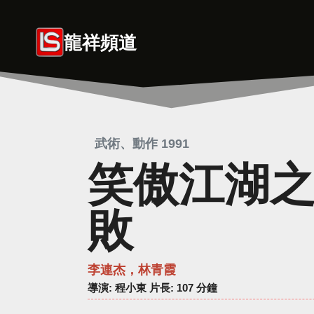
Skip
to
龍祥頻道
content
武術、動作 1991
笑傲江湖
敗
李連杰，林青霞
導演
: 程小東 片長: 107 分鐘