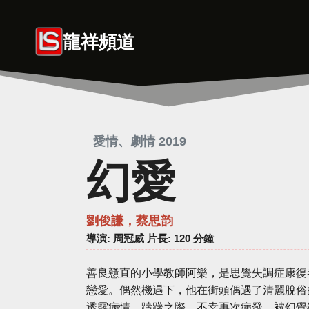
Skip
to
龍祥頻道
content
愛情、劇情 2019
幻愛
劉俊謙，蔡思韵
導演
: 周冠威 片長: 120 分鐘
善良戇直的小學教師阿樂，是思覺失調症康復
戀愛。偶然機遇下，他在街頭偶遇了清麗脫俗
透露病情。躊躇之際，不幸再次病發，被幻覺