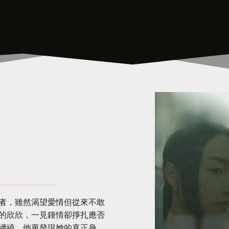
者，雖然渴望愛情但從來不敢
的欣欣，一見鍾情卻掙扎應否
纏繞。他更發現她的真正身