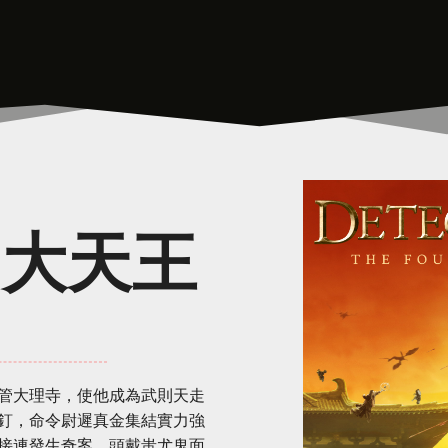
四大天王
管大理寺，使他成為武則天走
釘，命令尉遲真金集結實力強
接連發生奇案，頭戴蚩尤鬼面