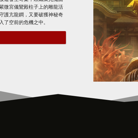
紫微宮儀鸞殿柱子上的雕龍活
守護亢龍鐧，又要破獲神秘奇
入了空前的危機之中。