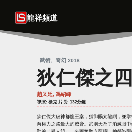
Skip
to
龍祥頻道
content
武術、奇幻 2018
狄仁傑之
趙又廷, 馮紹峰
導演
: 徐克 片長: 132分鐘
狄仁傑大破神都龍王案，獲御賜亢龍鐧，並掌
向權力之路最大的威脅。武則天為了消滅眼中
勁的「異人組」，妄圖奪取亢龍鐧。神都洛陽