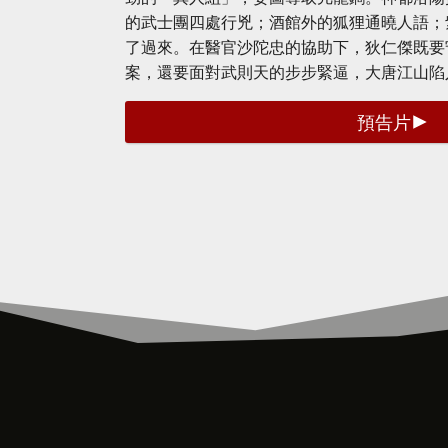
的武士團四處行兇；酒館外的狐狸通曉人語；
了過來。在醫官沙陀忠的協助下，狄仁傑既要
案，還要面對武則天的步步緊逼，大唐江山陷
預告片