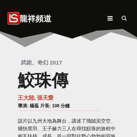
Skip
to
龍祥頻道
content
武術、奇幻 2017
鮫珠傳
王大陸, 張天愛
導演
: 楊磊 片長: 108 分鐘
該片以九州大地為舞台，講述了飛賊泥空空、
捕快黑羽、王子赫力三人在尋找鮫珠的旅程中
相互扶持、成長，並一同對抗野心勃勃的羽族