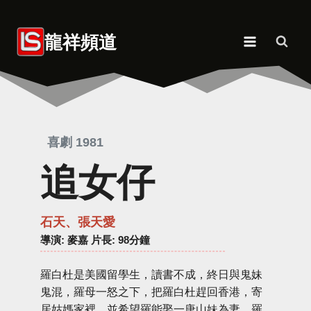
Skip
to
龍祥頻道
content
喜劇 1981
追女仔
石天、張天愛
導演
: 麥嘉 片長: 98分鐘
羅白杜是美國留學生，讀書不成，終日與鬼妹
鬼混，羅母一怒之下，把羅白杜趕回香港，寄
居姑媽家裡，並希望羅能娶一唐山妹為妻。羅