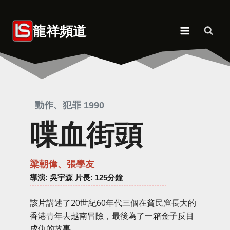
Skip
to
龍祥頻道
content
動作、犯罪 1990
喋血街頭
梁朝偉、張學友
導演
: 吳宇森 片長: 125分鐘
該片講述了20世紀60年代三個在貧民窟長大的
香港青年去越南冒險，最後為了一箱金子反目
成仇的故事