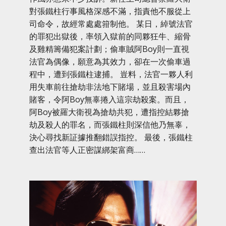
對張鐵柱行事風格深感不滿，指責他不服從上
司命令，故經常處處箝制他。 某日，綽號法官
的罪犯出獄後，率領入獄前的同夥狂牛、縮骨
及雞精籌備犯案計劃；偷車賊阿Boy則一直視
法官為偶像，願意為其效力，卻在一次偷車過
程中，遭到張鐵柱逮捕。 豈料，法官一夥人利
用失車前往搶劫非法地下賭場，並且殺害場內
賭客，令阿Boy無辜捲入這宗劫殺案。而且，
阿Boy被羅大衛視為搶劫共犯，遭指控結夥搶
劫及殺人的罪名，而張鐵柱則深信他乃無辜，
決心尋找新証據推翻錯誤指控。 最後，張鐵柱
查出法官等人正密謀綁架富商……