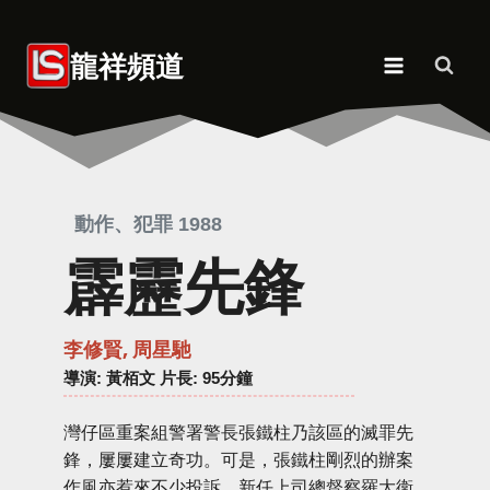
Skip
to
龍祥頻道
content
動作、犯罪 1988
霹靂先鋒
李修賢, 周星馳
導演
: 黃栢文 片長: 95分鐘
灣仔區重案組警署警長張鐵柱乃該區的滅罪先
鋒，屢屢建立奇功。可是，張鐵柱剛烈的辦案
作風亦惹來不少投訴。新任上司總督察羅大衛