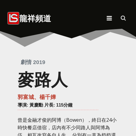
Skip
to
龍祥頻道
content
劇情 2019
麥路人
郭富城、楊千嬅
導演
: 黃慶勳 片長: 115分鐘
曾是金融才俊的阿博（Bowen），終日在24小
時快餐店借宿，店內有不少同路人與阿博為
伍，相互改寫各自人生。 分別有一直為奶奶還