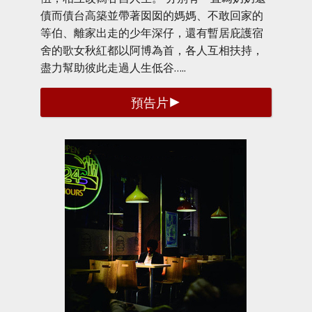
債而債台高築並帶著囡囡的媽媽、不敢回家的
等伯、離家出走的少年深仔，還有暫居庇護宿
舍的歌女秋紅都以阿博為首，各人互相扶持，
盡力幫助彼此走過人生低谷…..
預告片