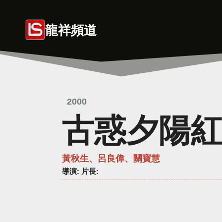
Skip
to
龍祥頻道
content
2000
古惑夕陽
黃秋生、呂良偉、關寶慧
導演
: 片長: