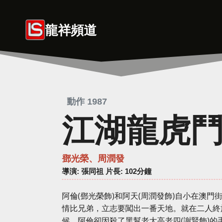
Skip
to
龍祥頻道
content
動作 1987
江湖龍虎
鄧光榮、周潤發
導演
: 張同祖 片長: 102分鐘
阿倫(鄧光榮飾)和阿天(周潤發飾)自小在澳
情比兄弟，立志要闖出一番天地。就在二人終
候，阿倫卻因殺了黑幫老大高老四(謝賢飾)的