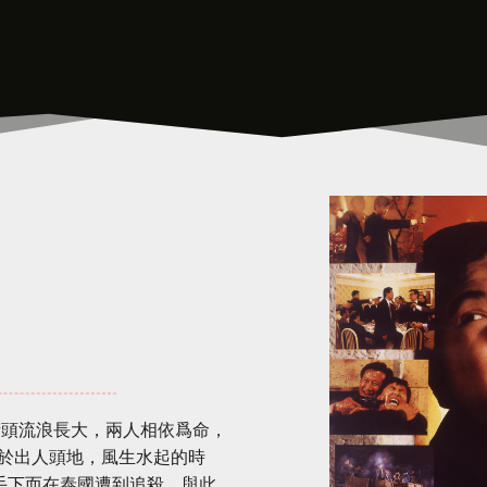
鬥
門街頭流浪長大，兩人相依爲命，
於出人頭地，風生水起的時
手下而在泰國遭到追殺。與此