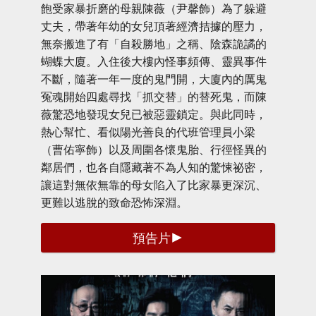
飽受家暴折磨的母親陳薇（尹馨飾）為了躲避
丈夫，帶著年幼的女兒頂著經濟拮據的壓力，
無奈搬進了有「自殺勝地」之稱、陰森詭譎的
蝴蝶大廈。入住後大樓內怪事頻傳、靈異事件
不斷，隨著一年一度的鬼門開，大廈內的厲鬼
冤魂開始四處尋找「抓交替」的替死鬼，而陳
薇驚恐地發現女兒已被惡靈鎖定。與此同時，
熱心幫忙、看似陽光善良的代班管理員小梁
（曹佑寧飾）以及周圍各懷鬼胎、行徑怪異的
鄰居們，也各自隱藏著不為人知的驚悚祕密，
讓這對無依無靠的母女陷入了比家暴更深沉、
更難以逃脫的致命恐怖深淵。
預告片