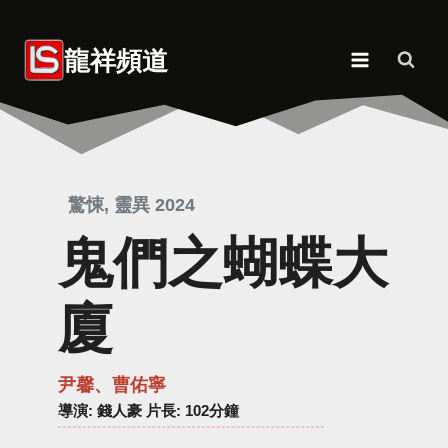
Skip
to
龍祥頻道
content
驚悚, 靈異 2024
鬼們之蝴蝶大
廈
尹馨、曹佑寧
導演
: 錢人豪 片長: 102分鐘