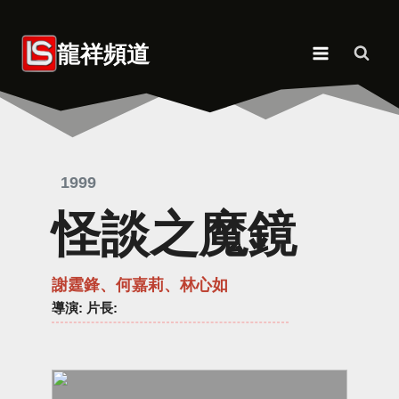
Skip
to
龍祥頻道
content
1999
怪談之魔鏡
謝霆鋒、何嘉莉、林心如
導演
: 片長: