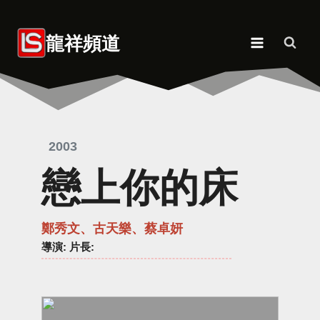
Skip
to
龍祥頻道
content
2003
戀上你的床
鄭秀文、古天樂、蔡卓妍
導演
: 片長: