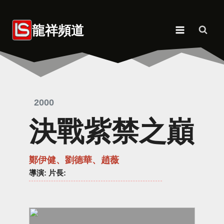
Skip
to
龍祥頻道
content
2000
決戰紫禁之巔
鄭伊健、劉德華、趙薇
導演
: 片長: