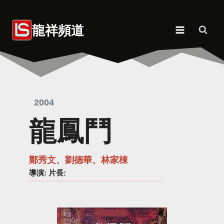
Skip
to
龍祥頻道
content
2004
龍鳳鬥
鄭秀文、劉德華、林家棟
導演
: 片長: