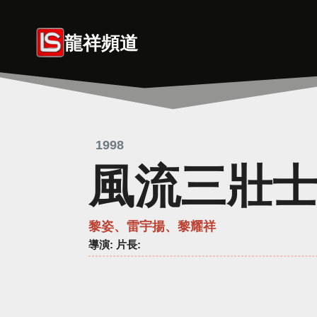
Skip
to
龍祥頻道
content
1998
風流三壯
黎姿、雷宇揚、黎耀祥
導演
: 片長: