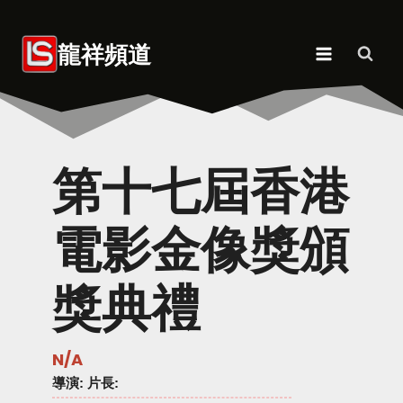
Skip
to
龍祥頻道
content
第十七屆香港
電影金像獎頒
獎典禮
N/A
導演
: 片長: