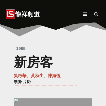
Skip
to
龍祥頻道
content
1995
新房客
吳啟華、黃秋生、陳海恆
導演
: 片長: