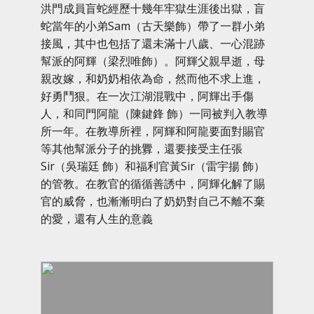
洪門成員盲蛇經歷十幾年牢獄生涯後出獄，盲
蛇當年的小弟Sam（古天樂飾）帶了一群小弟
接風，其中也包括了還未滿十八歲、一心混跡
幫派的阿輝（梁烈唯飾）。阿輝父親早逝，母
親改嫁，和奶奶相依為命，然而他不求上進，
好勇鬥狠。在一次江湖混戰中，阿輝出手傷
人，和同門阿龍（陳鍵鋒 飾）一同被判入教導
所一年。在教導所裡，阿輝和阿龍要面對賜官
等其他幫派分子的挑釁，還要接受主任張
Sir（吳瑞廷 飾）和福利官黃Sir（雷宇揚 飾）
的管教。在教官的循循善誘中，阿輝化解了賜
官的威脅，也漸漸明白了奶奶對自己不離不棄
的愛，還有人生的意義