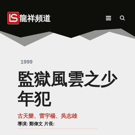
Skip
to
龍祥頻道
content
1999
監獄風雲之少
年犯
古天樂、雷宇楊、吳志雄
導演
: 鄭偉文 片長: