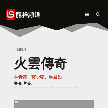
Skip
to
龍祥頻道
content
1994
火雲傳奇
林青霞、莫少聰、吳君如
導演
: 片長: