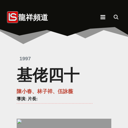
Skip
to
龍祥頻道
content
1997
基佬四十
陳小春、林子祥、伍詠薇
導演
: 片長: