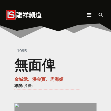
Skip
to
龍祥頻道
content
1995
無面俾
金城武、洪金寶、周海媚
導演
: 片長: