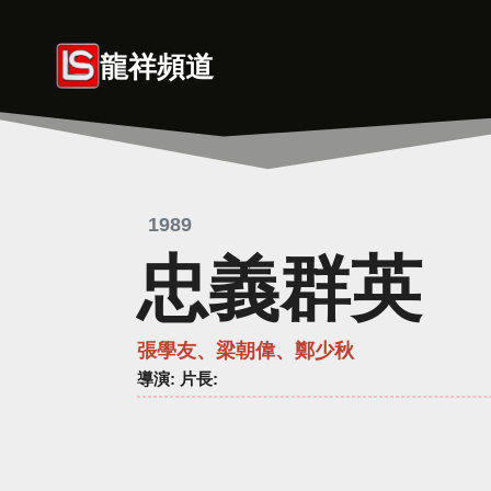
Skip
to
龍祥頻道
content
1989
忠義群英
張學友、梁朝偉、鄭少秋
導演
: 片長: