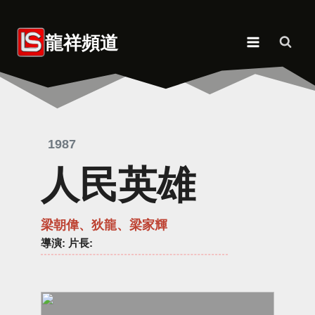
Skip
to
龍祥頻道
content
1987
人民英雄
梁朝偉、狄龍、梁家輝
導演
: 片長: