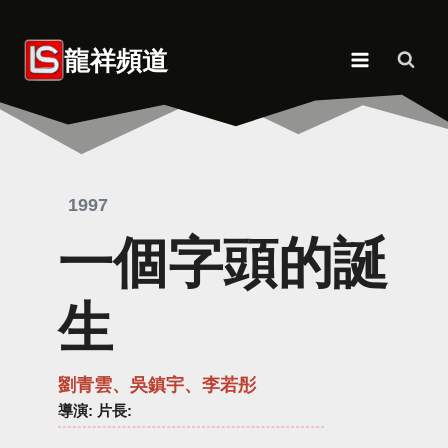
Skip
to
龍祥頻道
content
1997
一個字頭的誕
生
劉青雲、吳鎮宇、李若彤
導演
: 片長: