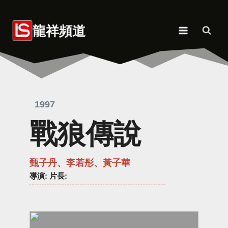
Skip
to
龍祥頻道
content
1997
戰狼傳說
甄子丹、李若彤、黃子華
導演
: 片長: