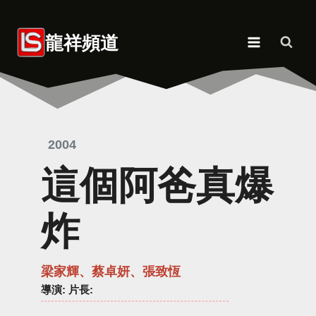
Skip
to
龍祥頻道
content
2004
這個阿爸真爆
炸
梁家輝、蔡卓妍、張致恆
導演
: 片長: