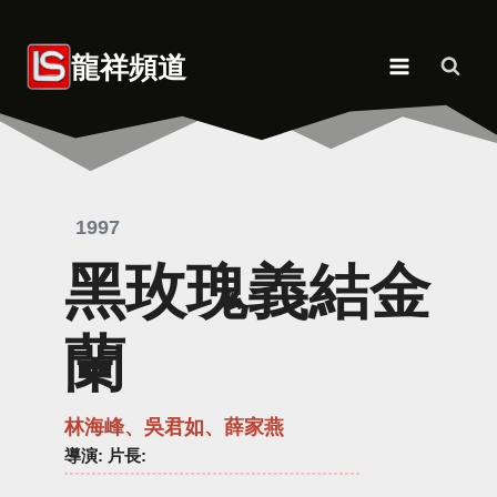
Skip
to
龍祥頻道
content
1997
黑玫瑰義結金
蘭
林海峰、吳君如、薛家燕
導演
: 片長: