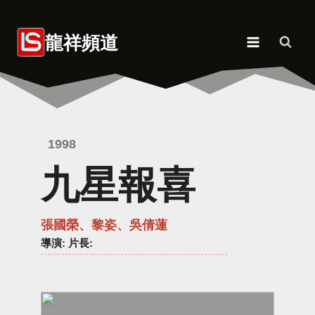
Skip
to
龍祥頻道
content
1998
九星報喜
張國榮、黎姿、吳倩蓮
導演
: 片長: