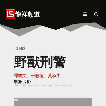
Skip
to
龍祥頻道
content
1998
野獸刑警
譚耀文、王敏德、黃秋生
導演
: 片長: