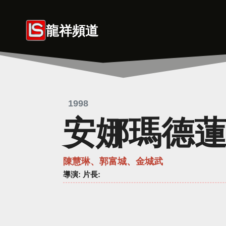
Skip
to
龍祥頻道
content
1998
安娜瑪德
陳慧琳、郭富城、金城武
導演
: 片長: