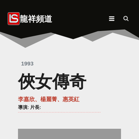
Skip
to
龍祥頻道
content
1993
俠女傳奇
李嘉欣、楊麗菁、惠英紅
導演
: 片長: