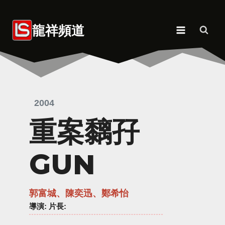
Skip
to
龍祥頻道
content
2004
重案黐孖
GUN
郭富城、陳奕迅、鄭希怡
導演
: 片長: