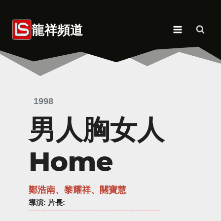
Skip
to
龍祥頻道
content
1998
男人胸女人
Home
鄭浩南、黎耀祥、關寶慧
導演
: 片長: