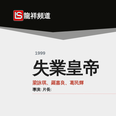
Skip
to
龍祥頻道
content
1999
失業皇帝
梁詠琪、羅嘉良、葛民輝
導演
: 片長: