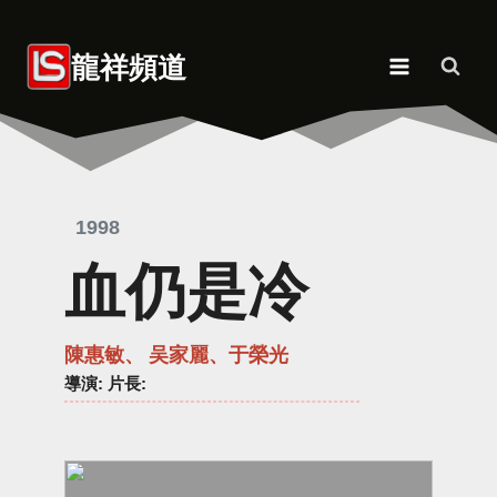
Skip
to
龍祥頻道
content
1998
血仍是冷
陳惠敏、 吴家麗、于榮光
導演
: 片長: