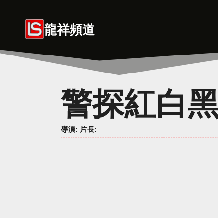
Skip
to
龍祥頻道
content
警探紅白
導演
: 片長: