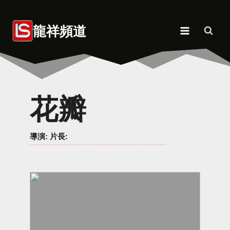
Skip
to
龍祥頻道
content
花瓣
導演
: 片長: