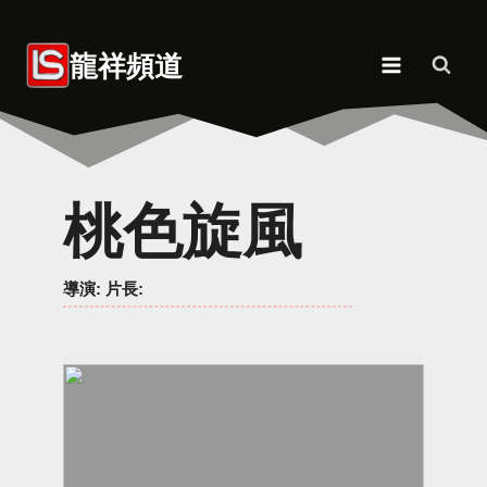
Skip
to
龍祥頻道
content
桃色旋風
導演
: 片長: