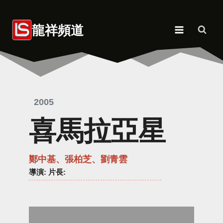
Skip
to
龍祥頻道
content
2005
喜馬拉亞星
鄭中基、張柏芝、劉青雲
導演
: 片長: