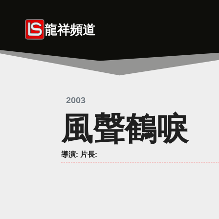
Skip
to
龍祥頻道
content
2003
風聲鶴唳
導演
: 片長: