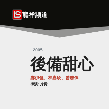
Skip
to
龍祥頻道
content
2005
後備甜心
鄭伊健、林嘉欣、曾志偉
導演
: 片長: