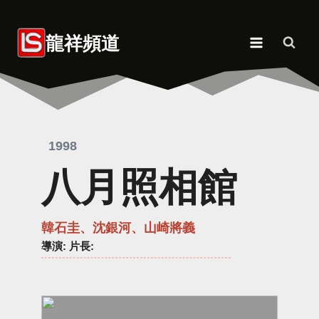
Skip
to
龍祥頻道
content
1998
八月照相館
韓石圭、沈銀河、山崎將義
導演
: 片長: