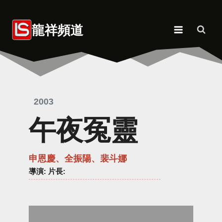
Skip
to
龍祥頻道
content
2003
午夜冤靈
申恩慶、全振陽、裴斗娜
導演
: 片長: