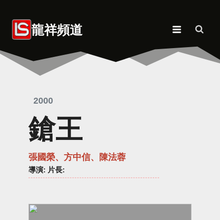
Skip
to
龍祥頻道
content
2000
鎗王
張國榮、方中信、陳法蓉
導演
: 片長: