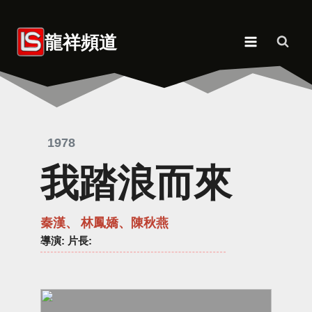
Skip
to
龍祥頻道
content
1978
我踏浪而來
秦漢、 林鳳嬌、陳秋燕
導演
: 片長: