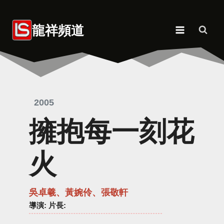
Skip
to
龍祥頻道
content
2005
擁抱每一刻花
火
吳卓羲、黃婉伶、張敬軒
導演
: 片長: