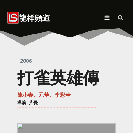
Skip
to
龍祥頻道
content
2006
打雀英雄傳
陳小春、元華、李彩華
導演
: 片長: